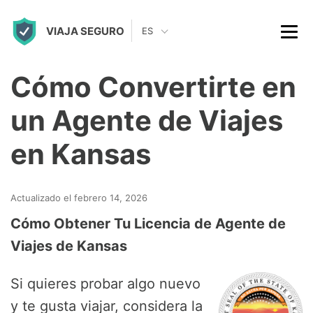
S
VIAJA SEGURO
k
ES
i
p
Cómo Convertirte en
t
un Agente de Viajes
o
c
en Kansas
o
n
Actualizado el febrero 14, 2026
t
Cómo Obtener Tu Licencia de Agente de
e
Viajes de Kansas
n
t
Si quieres probar algo nuevo
y te gusta viajar, considera la