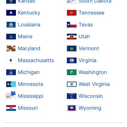
Kansas
South Dakota
Kentucky
Tennessee
Louisiana
Texas
Maine
Utah
Maryland
Vermont
Massachusetts
Virginia
Michigan
Washington
Minnesota
West Virginia
Mississippi
Wisconsin
Missouri
Wyoming