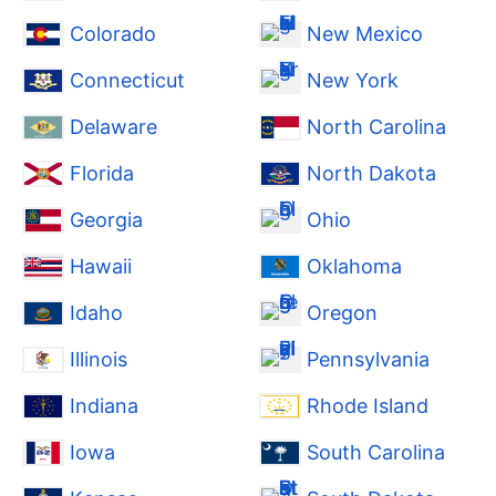
Colorado
New Mexico
Connecticut
New York
Delaware
North Carolina
Florida
North Dakota
Georgia
Ohio
Hawaii
Oklahoma
Idaho
Oregon
Illinois
Pennsylvania
Indiana
Rhode Island
Iowa
South Carolina