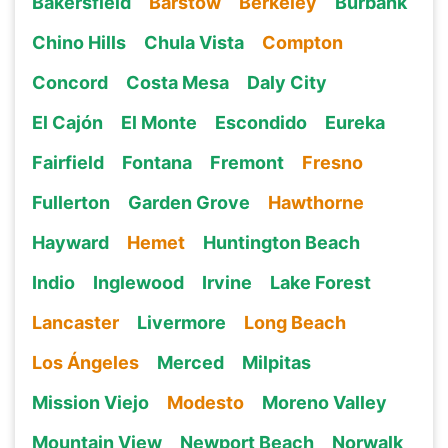
Bakersfield
Barstow
Berkeley
Burbank
Chino Hills
Chula Vista
Compton
Concord
Costa Mesa
Daly City
El Cajón
El Monte
Escondido
Eureka
Fairfield
Fontana
Fremont
Fresno
Fullerton
Garden Grove
Hawthorne
Hayward
Hemet
Huntington Beach
Indio
Inglewood
Irvine
Lake Forest
Lancaster
Livermore
Long Beach
Los Ángeles
Merced
Milpitas
Mission Viejo
Modesto
Moreno Valley
Mountain View
Newport Beach
Norwalk