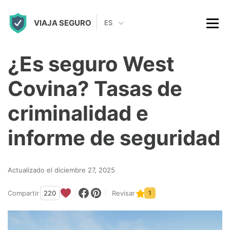
S
VIAJA SEGURO
k
ES
i
p
¿Es seguro West
t
Covina? Tasas de
o
c
criminalidad e
o
informe de seguridad
n
t
Actualizado el diciembre 27, 2025
e
n
Compartir
220
Revisar
1
t