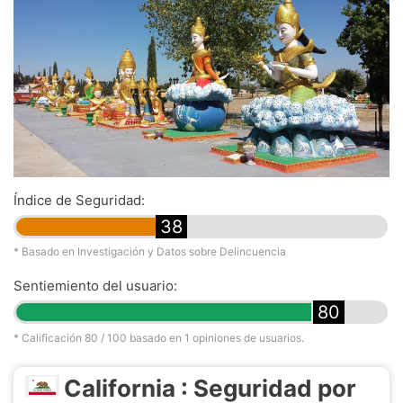
Índice de Seguridad:
38
* Basado en Investigación y Datos sobre Delincuencia
Sentiemiento del usuario:
80
* Calificación
80
/ 100 basado en
1
opiniones de usuarios.
California : Seguridad por