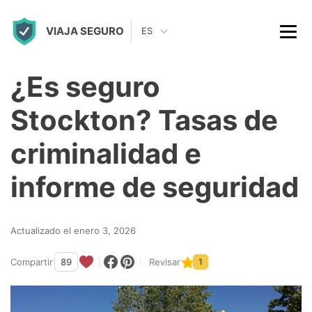
S
VIAJA SEGURO
k
ES
i
p
¿Es seguro
t
Stockton? Tasas de
o
c
criminalidad e
o
informe de seguridad
n
t
Actualizado el enero 3, 2026
e
n
Compartir
89
Revisar
1
t