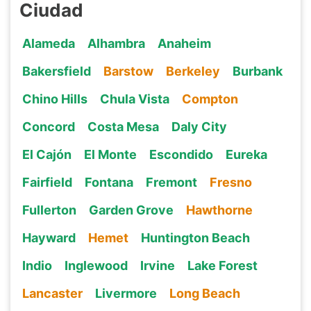
Ciudad
Alameda
Alhambra
Anaheim
Bakersfield
Barstow
Berkeley
Burbank
Chino Hills
Chula Vista
Compton
Concord
Costa Mesa
Daly City
El Cajón
El Monte
Escondido
Eureka
Fairfield
Fontana
Fremont
Fresno
Fullerton
Garden Grove
Hawthorne
Hayward
Hemet
Huntington Beach
Indio
Inglewood
Irvine
Lake Forest
Lancaster
Livermore
Long Beach