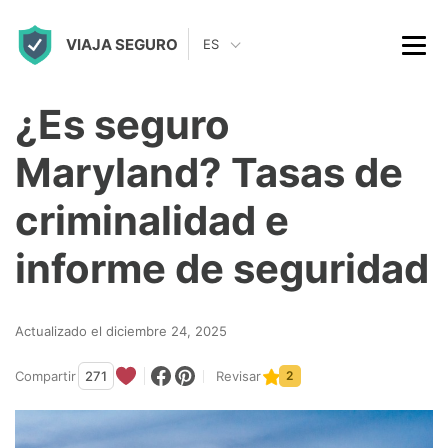
S
VIAJA SEGURO
k
ES
i
p
¿Es seguro
t
Maryland? Tasas de
o
c
criminalidad e
o
informe de seguridad
n
t
Actualizado el diciembre 24, 2025
e
n
Compartir
271
Revisar
2
t