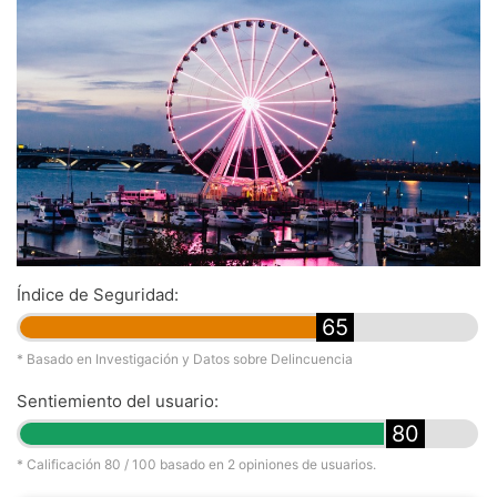
Índice de Seguridad:
65
* Basado en Investigación y Datos sobre Delincuencia
Sentiemiento del usuario:
80
* Calificación
80
/ 100 basado en
2
opiniones de usuarios.