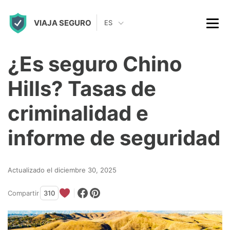
S
VIAJA SEGURO
k
ES
i
p
¿Es seguro Chino
t
Hills? Tasas de
o
c
criminalidad e
o
informe de seguridad
n
t
Actualizado el diciembre 30, 2025
e
n
Compartir
310
t