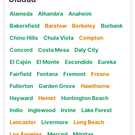
Alameda
Alhambra
Anaheim
Bakersfield
Barstow
Berkeley
Burbank
Chino Hills
Chula Vista
Compton
Concord
Costa Mesa
Daly City
El Cajón
El Monte
Escondido
Eureka
Fairfield
Fontana
Fremont
Fresno
Fullerton
Garden Grove
Hawthorne
Hayward
Hemet
Huntington Beach
Indio
Inglewood
Irvine
Lake Forest
Lancaster
Livermore
Long Beach
Los Ángeles
Merced
Milpitas