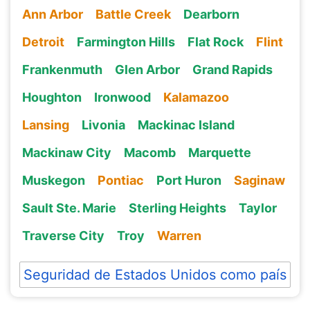
Ann Arbor
Battle Creek
Dearborn
Detroit
Farmington Hills
Flat Rock
Flint
Frankenmuth
Glen Arbor
Grand Rapids
Houghton
Ironwood
Kalamazoo
Lansing
Livonia
Mackinac Island
Mackinaw City
Macomb
Marquette
Muskegon
Pontiac
Port Huron
Saginaw
Sault Ste. Marie
Sterling Heights
Taylor
Traverse City
Troy
Warren
Seguridad de Estados Unidos como país