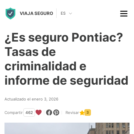
S
VIAJA SEGURO
k
ES
i
p
¿Es seguro Pontiac?
t
Tasas de
o
c
criminalidad e
o
informe de seguridad
n
t
Actualizado el enero 3, 2026
e
n
Compartir
462
Revisar
3
t