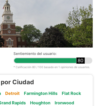
Sentiemiento del usuario:
80
* Calificación
80
/ 100 basado en
1
opiniones de usuarios.
 por Ciudad
n
Detroit
Farmington Hills
Flat Rock
Grand Rapids
Houghton
Ironwood