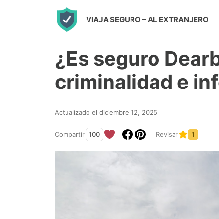
S
VIAJA SEGURO
– AL EXTRANJERO
k
i
¿Es seguro Dear
p
t
criminalidad e i
o
c
Actualizado el diciembre 12, 2025
o
n
Compartir
100
Revisar
1
t
e
n
t