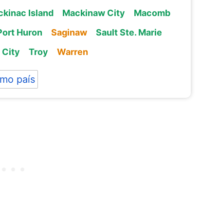
kinac Island
Mackinaw City
Macomb
Port Huron
Saginaw
Sault Ste. Marie
 City
Troy
Warren
mo país