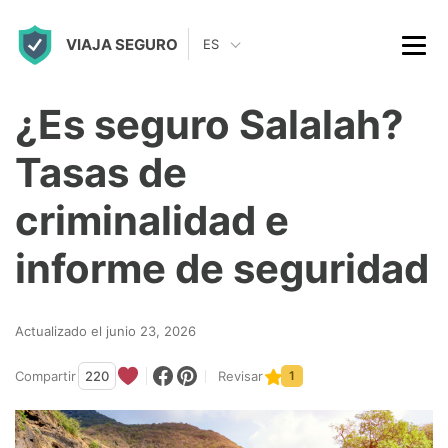
S
VIAJA SEGURO
k
ES
i
p
¿Es seguro Salalah?
t
Tasas de
o
c
criminalidad e
o
informe de seguridad
n
t
Actualizado el junio 23, 2026
e
n
Compartir
220
Revisar
1
t