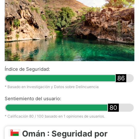
Índice de Seguridad:
86
* Basado en Investigación y Datos sobre Delincuencia
Sentiemiento del usuario:
80
* Calificación
80
/ 100 basado en
1
opiniones de usuarios.
Omán : Seguridad por