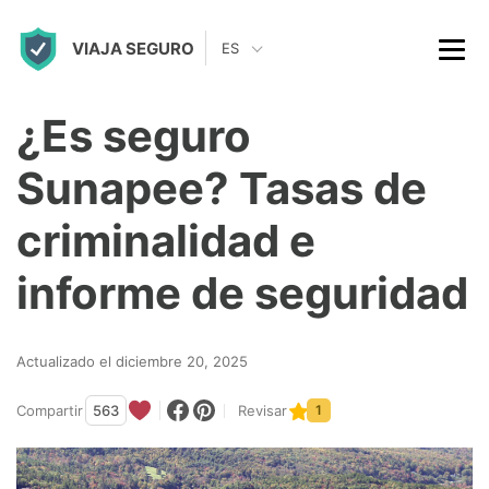
S
VIAJA SEGURO
k
ES
i
p
¿Es seguro
t
Sunapee? Tasas de
o
c
criminalidad e
o
informe de seguridad
n
t
Actualizado el diciembre 20, 2025
e
n
Compartir
563
Revisar
1
t