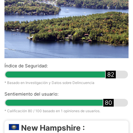
Índice de Seguridad:
82
* Basado en Investigación y Datos sobre Delincuencia
Sentiemiento del usuario:
80
* Calificación
80
/ 100 basado en
1
opiniones de usuarios.
New Hampshire :