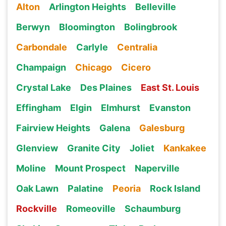
Alton
Arlington Heights
Belleville
Berwyn
Bloomington
Bolingbrook
Carbondale
Carlyle
Centralia
Champaign
Chicago
Cicero
Crystal Lake
Des Plaines
East St. Louis
Effingham
Elgin
Elmhurst
Evanston
Fairview Heights
Galena
Galesburg
Glenview
Granite City
Joliet
Kankakee
Moline
Mount Prospect
Naperville
Oak Lawn
Palatine
Peoria
Rock Island
Rockville
Romeoville
Schaumburg