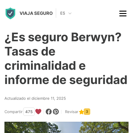
S
VIAJA SEGURO
k
ES
i
p
¿Es seguro Berwyn?
t
Tasas de
o
c
criminalidad e
o
informe de seguridad
n
t
Actualizado el diciembre 11, 2025
e
n
Compartir
475
Revisar
3
t