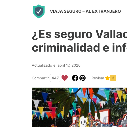
S
VIAJA SEGURO
– AL EXTRANJERO
k
i
¿Es seguro Valla
p
t
criminalidad e i
o
c
Actualizado el abril 17, 2026
o
n
Compartir
447
Revisar
3
t
e
n
t