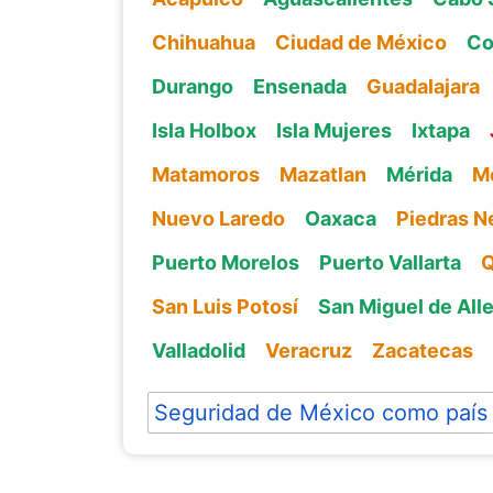
Chihuahua
Ciudad de México
Co
Durango
Ensenada
Guadalajara
Isla Holbox
Isla Mujeres
Ixtapa
Matamoros
Mazatlan
Mérida
Me
Nuevo Laredo
Oaxaca
Piedras N
Puerto Morelos
Puerto Vallarta
Q
San Luis Potosí
San Miguel de All
Valladolid
Veracruz
Zacatecas
Seguridad de México como país