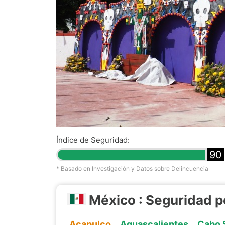
Índice de Seguridad:
90
* Basado en Investigación y Datos sobre Delincuencia
México : Seguridad p
Acapulco
Aguascalientes
Cabo 