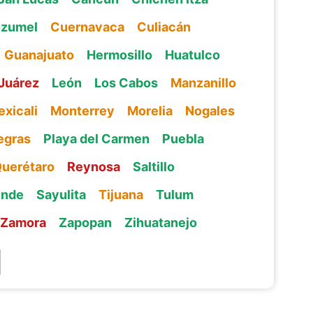
zumel
Cuernavaca
Culiacán
Guanajuato
Hermosillo
Huatulco
Juárez
León
Los Cabos
Manzanillo
xicali
Monterrey
Morelia
Nogales
egras
Playa del Carmen
Puebla
uerétaro
Reynosa
Saltillo
ende
Sayulita
Tijuana
Tulum
Zamora
Zapopan
Zihuatanejo