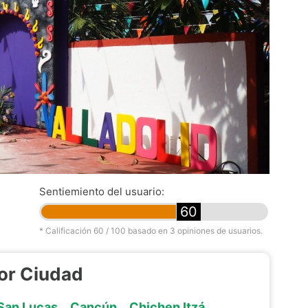
Sentiemiento del usuario:
60
* Calificación
60
/ 100 basado en
3
opiniones de usuarios.
or Ciudad
San Lucas
Cancún
Chichen Itzá