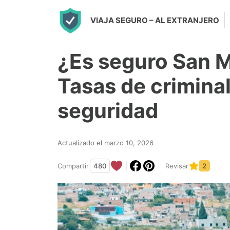
S
VIAJA SEGURO
– AL EXTRANJERO
k
i
¿Es seguro San M
p
t
Tasas de crimina
o
seguridad
c
o
n
Actualizado el marzo 10, 2026
t
Compartir
480
Revisar
2
e
n
t