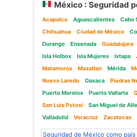
México : Seguridad p
Acapulco
Aguascalientes
Cabo 
Chihuahua
Ciudad de México
Co
Durango
Ensenada
Guadalajara
Isla Holbox
Isla Mujeres
Ixtapa
Matamoros
Mazatlan
Mérida
Me
Nuevo Laredo
Oaxaca
Piedras N
Puerto Morelos
Puerto Vallarta
Q
San Luis Potosí
San Miguel de All
Valladolid
Veracruz
Zacatecas
Seguridad de México como país