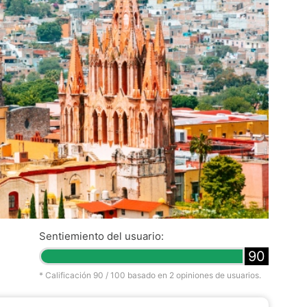
Sentiemiento del usuario:
90
* Calificación
90
/ 100 basado en
2
opiniones de usuarios.