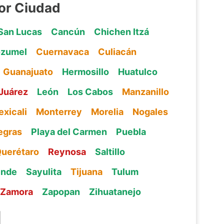
or Ciudad
San Lucas
Cancún
Chichen Itzá
zumel
Cuernavaca
Culiacán
Guanajuato
Hermosillo
Huatulco
Juárez
León
Los Cabos
Manzanillo
xicali
Monterrey
Morelia
Nogales
egras
Playa del Carmen
Puebla
uerétaro
Reynosa
Saltillo
ende
Sayulita
Tijuana
Tulum
Zamora
Zapopan
Zihuatanejo