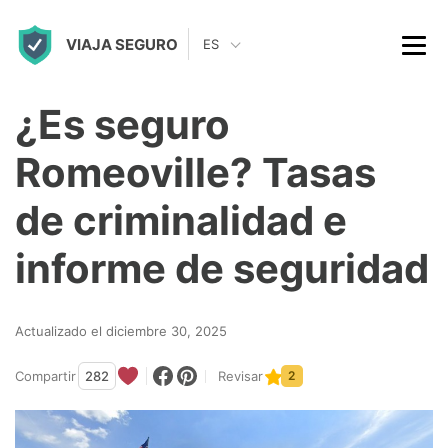
S
VIAJA SEGURO
k
ES
i
p
¿Es seguro
t
Romeoville? Tasas
o
c
de criminalidad e
o
informe de seguridad
n
t
Actualizado el diciembre 30, 2025
e
n
Compartir
282
Revisar
2
t