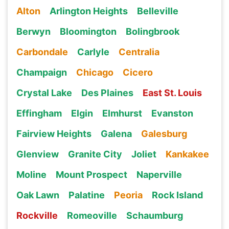
Alton
Arlington Heights
Belleville
Berwyn
Bloomington
Bolingbrook
Carbondale
Carlyle
Centralia
Champaign
Chicago
Cicero
Crystal Lake
Des Plaines
East St. Louis
Effingham
Elgin
Elmhurst
Evanston
Fairview Heights
Galena
Galesburg
Glenview
Granite City
Joliet
Kankakee
Moline
Mount Prospect
Naperville
Oak Lawn
Palatine
Peoria
Rock Island
Rockville
Romeoville
Schaumburg