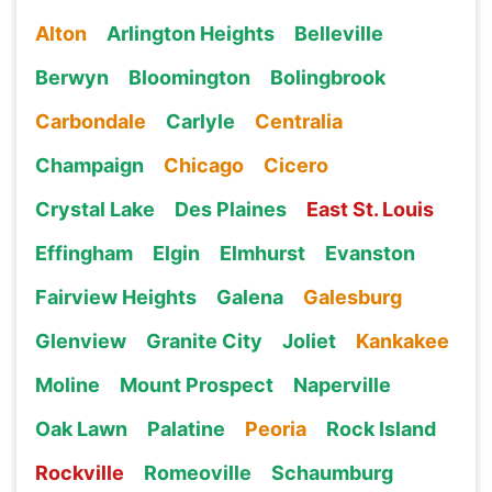
Alton
Arlington Heights
Belleville
Berwyn
Bloomington
Bolingbrook
Carbondale
Carlyle
Centralia
Champaign
Chicago
Cicero
Crystal Lake
Des Plaines
East St. Louis
Effingham
Elgin
Elmhurst
Evanston
Fairview Heights
Galena
Galesburg
Glenview
Granite City
Joliet
Kankakee
Moline
Mount Prospect
Naperville
Oak Lawn
Palatine
Peoria
Rock Island
Rockville
Romeoville
Schaumburg