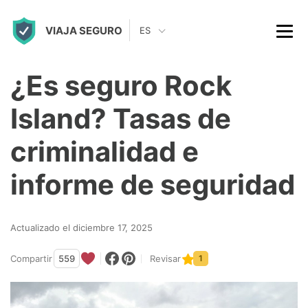
S
VIAJA SEGURO
k
ES
i
p
¿Es seguro Rock
t
Island? Tasas de
o
c
criminalidad e
o
informe de seguridad
n
t
Actualizado el diciembre 17, 2025
e
n
Compartir
559
Revisar
1
t