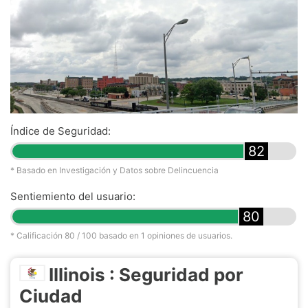
Índice de Seguridad:
82
* Basado en Investigación y Datos sobre Delincuencia
Sentiemiento del usuario:
80
* Calificación
80
/ 100 basado en
1
opiniones de usuarios.
Illinois : Seguridad por
Ciudad