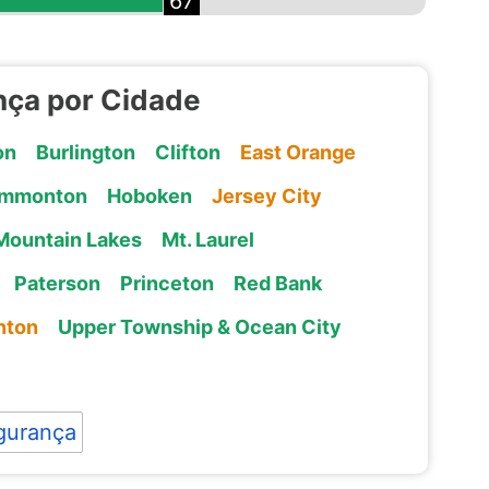
67
nça por Cidade
on
Burlington
Clifton
East Orange
mmonton
Hoboken
Jersey City
Mountain Lakes
Mt. Laurel
Paterson
Princeton
Red Bank
nton
Upper Township & Ocean City
gurança