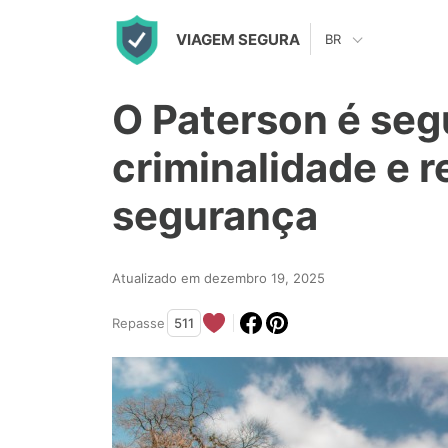
S
VIAGEM SEGURA
BR
k
i
O Paterson é seg
p
t
criminalidade e r
o
segurança
c
o
n
Atualizado em dezembro 19, 2025
t
Repasse
511
e
n
t