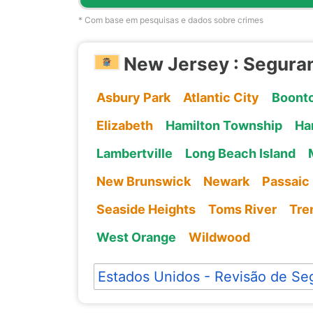
* Com base em pesquisas e dados sobre crimes
New Jersey : Segura
Asbury Park
Atlantic City
Boont
Elizabeth
Hamilton Township
Ha
Lambertville
Long Beach Island
New Brunswick
Newark
Passaic
Seaside Heights
Toms River
Tre
West Orange
Wildwood
Estados Unidos - Revisão de Se