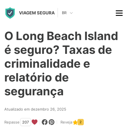
S
VIAGEM SEGURA
k
BR
i
p
O Long Beach Island
t
é seguro? Taxas de
o
c
criminalidade e
o
relatório de
n
t
segurança
e
n
Atualizado em dezembro 26, 2025
t
Repasse
207
Reveja
2