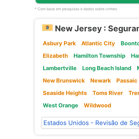
* Com base em pesquisas e dados sobre crimes
New Jersey : Segura
Asbury Park
Atlantic City
Boont
Elizabeth
Hamilton Township
Ha
Lambertville
Long Beach Island
New Brunswick
Newark
Passaic
Seaside Heights
Toms River
Tre
West Orange
Wildwood
Estados Unidos - Revisão de Se