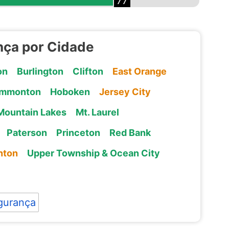
77
nça por Cidade
on
Burlington
Clifton
East Orange
mmonton
Hoboken
Jersey City
Mountain Lakes
Mt. Laurel
Paterson
Princeton
Red Bank
nton
Upper Township & Ocean City
gurança