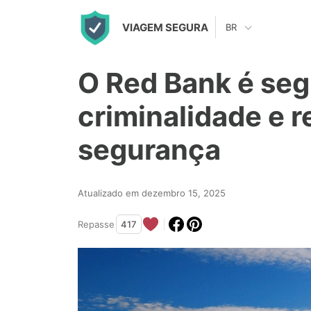
S
VIAGEM SEGURA
BR
k
i
O Red Bank é seg
p
t
criminalidade e r
o
segurança
c
o
n
Atualizado em dezembro 15, 2025
t
Repasse
417
e
n
t