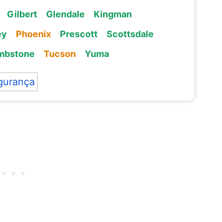
Gilbert
Glendale
Kingman
ey
Phoenix
Prescott
Scottsdale
mbstone
Tucson
Yuma
gurança