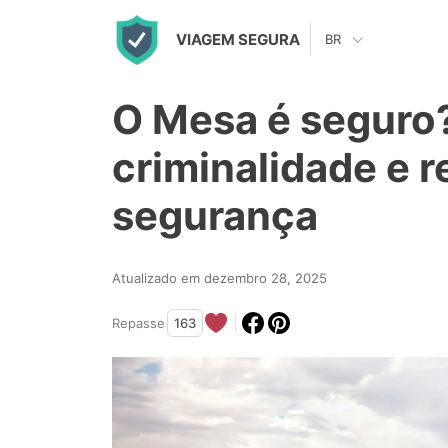
S
VIAGEM SEGURA
BR
k
i
O Mesa é seguro
p
t
criminalidade e r
o
segurança
c
o
n
Atualizado em dezembro 28, 2025
t
Repasse
163
e
n
t