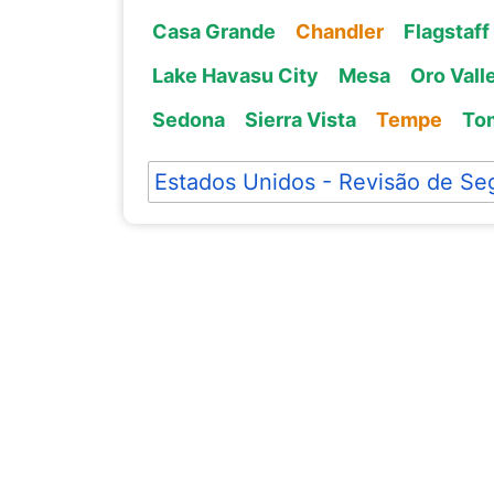
Casa Grande
Chandler
Flagstaff
Lake Havasu City
Mesa
Oro Vall
Sedona
Sierra Vista
Tempe
To
Estados Unidos - Revisão de Se