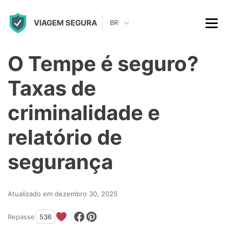
S
VIAGEM SEGURA
k
BR
i
p
O Tempe é seguro?
t
Taxas de
o
c
criminalidade e
o
relatório de
n
t
segurança
e
n
Atualizado em dezembro 30, 2025
t
Repasse
536