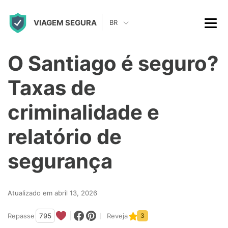
S
VIAGEM SEGURA
k
BR
i
p
O Santiago é seguro?
t
Taxas de
o
c
criminalidade e
o
relatório de
n
t
segurança
e
n
Atualizado em abril 13, 2026
t
Repasse
795
Reveja
3