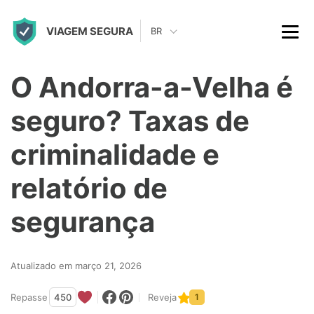
S
VIAGEM SEGURA
k
BR
i
p
O Andorra-a-Velha é
t
seguro? Taxas de
o
c
criminalidade e
o
relatório de
n
t
segurança
e
n
Atualizado em março 21, 2026
t
Repasse
450
Reveja
1