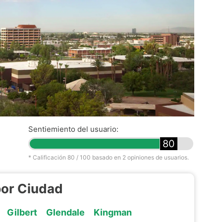
Sentiemiento del usuario:
80
* Calificación
80
/ 100 basado en
2
opiniones de usuarios.
por Ciudad
Gilbert
Glendale
Kingman