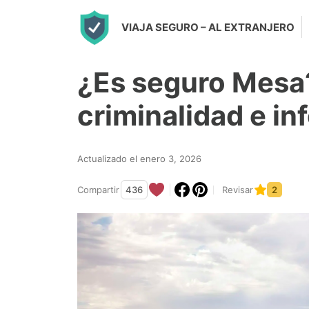
S
VIAJA SEGURO
– AL EXTRANJERO
k
i
¿Es seguro Mesa
p
t
criminalidad e i
o
c
Actualizado el enero 3, 2026
o
n
Compartir
436
Revisar
2
t
e
n
t