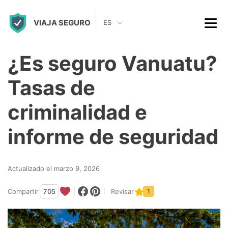
S
VIAJA SEGURO
k
ES
i
p
¿Es seguro Vanuatu?
t
Tasas de
o
c
criminalidad e
o
informe de seguridad
n
t
Actualizado el marzo 9, 2026
e
n
Compartir
705
Revisar
1
t