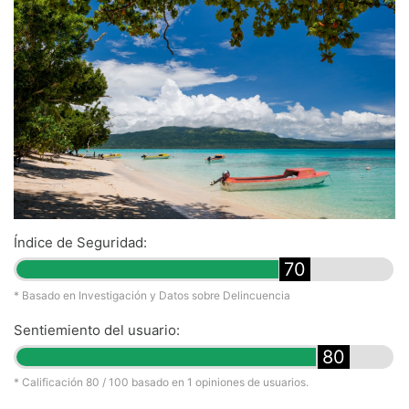
Índice de Seguridad:
70
* Basado en Investigación y Datos sobre Delincuencia
Sentiemiento del usuario:
80
* Calificación
80
/ 100 basado en
1
opiniones de usuarios.