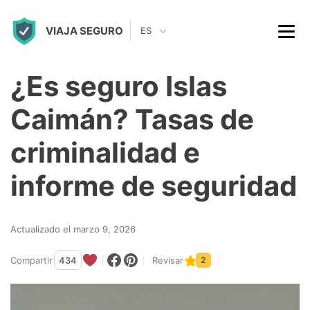
S
VIAJA SEGURO
k
ES
i
p
¿Es seguro Islas
t
Caimán? Tasas de
o
c
criminalidad e
o
informe de seguridad
n
t
Actualizado el marzo 9, 2026
e
n
Compartir
434
Revisar
2
t