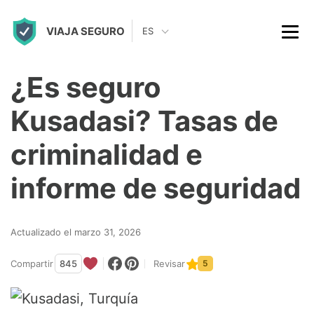
S
VIAJA SEGURO
k
ES
i
p
¿Es seguro
t
Kusadasi? Tasas de
o
c
criminalidad e
o
informe de seguridad
n
t
Actualizado el marzo 31, 2026
e
n
Compartir
845
Revisar
5
t