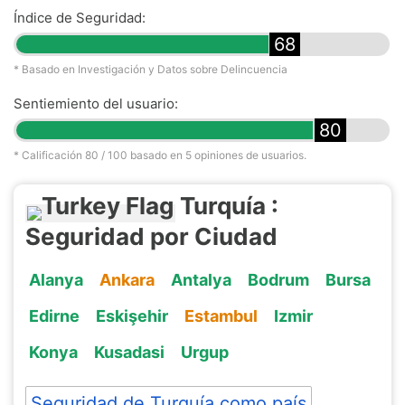
Índice de Seguridad:
68
* Basado en Investigación y Datos sobre Delincuencia
Sentiemiento del usuario:
80
* Calificación
80
/ 100 basado en
5
opiniones de usuarios.
Turquía :
Seguridad por Ciudad
Alanya
Ankara
Antalya
Bodrum
Bursa
Edirne
Eskişehir
Estambul
Izmir
Konya
Kusadasi
Urgup
Seguridad de Turquía como país