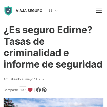
S
VIAJA SEGURO
k
ES
i
p
¿Es seguro Edirne?
t
Tasas de
o
c
criminalidad e
o
informe de seguridad
n
t
Actualizado el mayo 11, 2026
e
n
Compartir
109
t