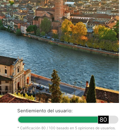
Sentiemiento del usuario:
80
* Calificación
80
/ 100 basado en
5
opiniones de usuarios.