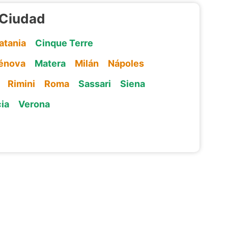
r Ciudad
atania
Cinque Terre
énova
Matera
Milán
Nápoles
Rimini
Roma
Sassari
Siena
ia
Verona