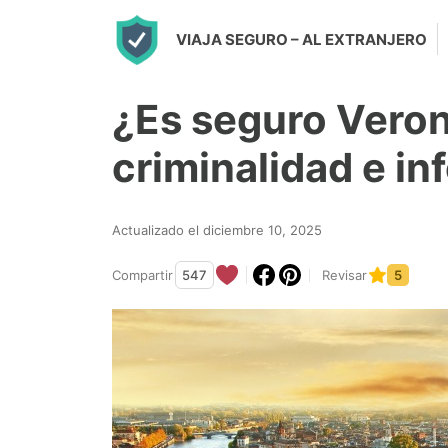
S
VIAJA SEGURO
– AL EXTRANJERO
k
i
¿Es seguro Vero
p
t
criminalidad e i
o
c
Actualizado el diciembre 10, 2025
o
n
Compartir
547
Revisar
5
t
e
n
t