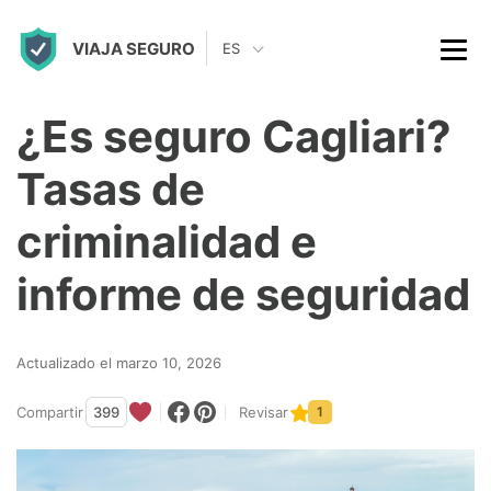
S
VIAJA SEGURO
k
ES
i
p
¿Es seguro Cagliari?
t
Tasas de
o
c
criminalidad e
o
informe de seguridad
n
t
Actualizado el marzo 10, 2026
e
n
Compartir
399
Revisar
1
t