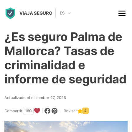
S
VIAJA SEGURO
k
ES
i
p
¿Es seguro Palma de
t
Mallorca? Tasas de
o
c
criminalidad e
o
informe de seguridad
n
t
Actualizado el diciembre 27, 2025
e
n
Compartir
160
Revisar
4
t