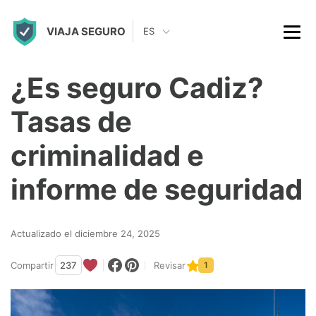
S
VIAJA SEGURO
k
ES
i
p
¿Es seguro Cadiz?
t
Tasas de
o
c
criminalidad e
o
informe de seguridad
n
t
Actualizado el diciembre 24, 2025
e
n
Compartir
237
Revisar
1
t