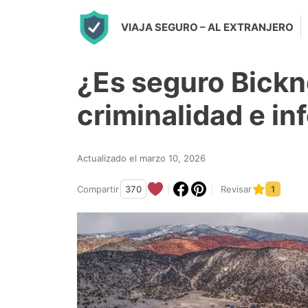
S
VIAJA SEGURO
– AL EXTRANJERO
k
i
¿Es seguro Bickn
p
t
criminalidad e i
o
c
Actualizado el marzo 10, 2026
o
n
Compartir
370
Revisar
1
t
e
n
t