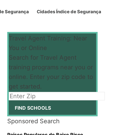
 de Segurança
Cidades Índice de Segurança
Travel Agent Training: Near
You or Online
Search for Travel Agent
training programs near you or
online. Enter your zip code to
get started.
Sponsored Search
Países Populares de Baixo Risco