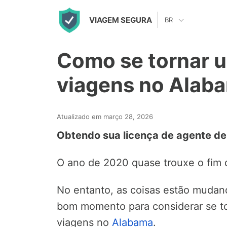
S
VIAGEM SEGURA
BR
k
i
Como se tornar 
p
t
viagens no Alab
o
c
Atualizado em março 28, 2026
o
Obtendo sua licença de agente d
n
t
O ano de 2020 quase trouxe o fim 
e
n
No entanto, as coisas estão mudan
t
bom momento para considerar se t
viagens no
Alabama
.