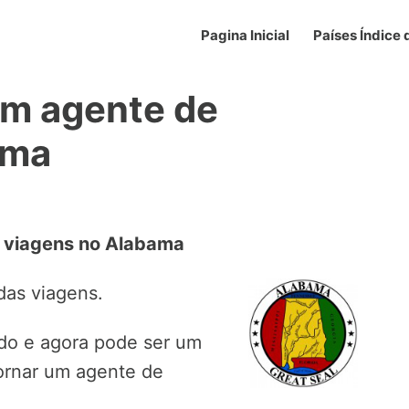
Pagina Inicial
Países Índice
um agente de
ama
e viagens no Alabama
das viagens.
do e agora pode ser um
ornar um agente de