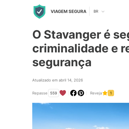
S
VIAGEM SEGURA
BR
k
i
O Stavanger é se
p
t
criminalidade e r
o
segurança
c
o
n
Atualizado em abril 14, 2026
t
Repasse
559
Reveja
1
e
n
t