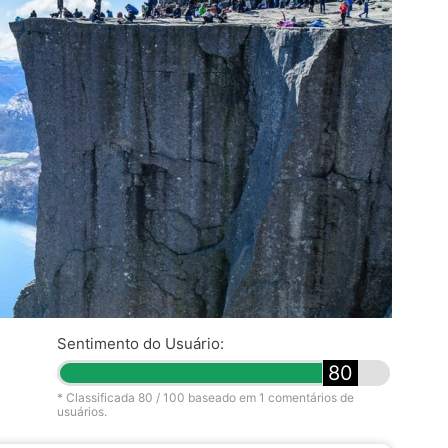
Sentimento do Usuário:
80
* Classificada
80
/ 100 baseado em
1
comentários de
usuários.