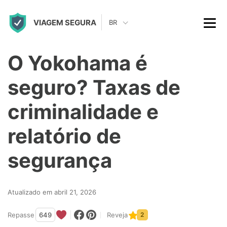
S
VIAGEM SEGURA
k
BR
i
p
O Yokohama é
t
seguro? Taxas de
o
c
criminalidade e
o
relatório de
n
t
segurança
e
n
Atualizado em abril 21, 2026
t
Repasse
649
Reveja
2