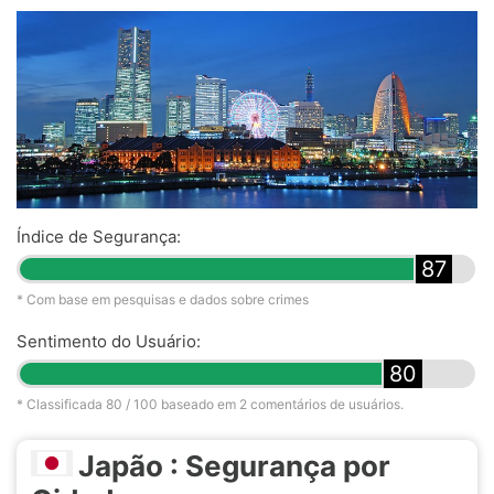
Índice de Segurança:
87
* Com base em pesquisas e dados sobre crimes
Sentimento do Usuário:
80
* Classificada
80
/ 100 baseado em
2
comentários de usuários.
Japão : Segurança por