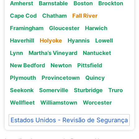
Amherst
Barnstable
Boston
Brockton
Cape Cod
Chatham
Fall River
Framingham
Gloucester
Harwich
Haverhill
Holyoke
Hyannis
Lowell
Lynn
Martha’s Vineyard
Nantucket
New Bedford
Newton
Pittsfield
Plymouth
Provincetown
Quincy
Seekonk
Somerville
Sturbridge
Truro
Wellfleet
Williamstown
Worcester
Estados Unidos - Revisão de Segurança