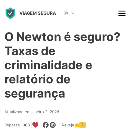
S
VIAGEM SEGURA
k
BR
i
p
O Newton é seguro?
t
Taxas de
o
c
criminalidade e
o
relatório de
n
t
segurança
e
n
Atualizado em janeiro 2, 2026
t
Repasse
383
Reveja
2