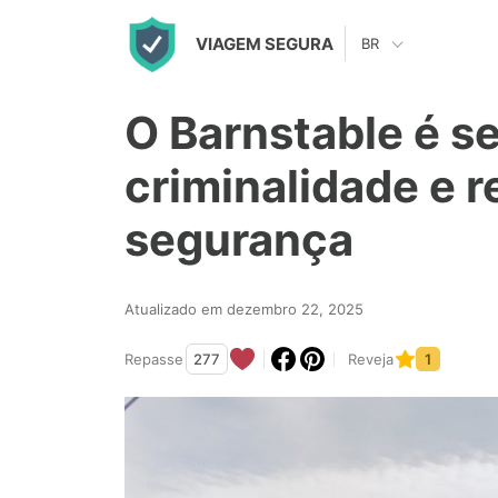
S
VIAGEM SEGURA
BR
k
i
O Barnstable é s
p
t
criminalidade e r
o
segurança
c
o
n
Atualizado em dezembro 22, 2025
t
Repasse
277
Reveja
1
e
n
t