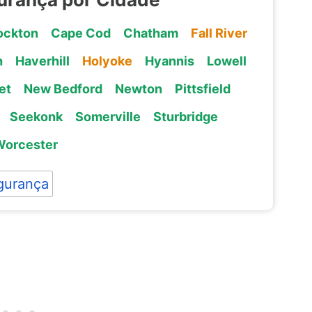
ockton
Cape Cod
Chatham
Fall River
h
Haverhill
Holyoke
Hyannis
Lowell
et
New Bedford
Newton
Pittsfield
Seekonk
Somerville
Sturbridge
Worcester
gurança