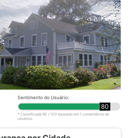
Sentimento do Usuário:
80
* Classificada
80
/ 100 baseado em
1
comentários de
usuários.
urança por Cidade