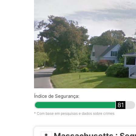
Índice de Segurança:
81
* Com base em pesquisas e dados sobre crimes
Massachusetts : Seg