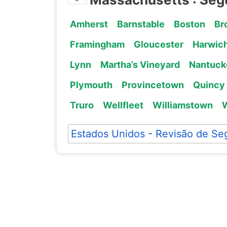
Amherst
Barnstable
Boston
Br
Framingham
Gloucester
Harwic
Lynn
Martha’s Vineyard
Nantuck
Plymouth
Provincetown
Quincy
Truro
Wellfleet
Williamstown
Estados Unidos - Revisão de Se