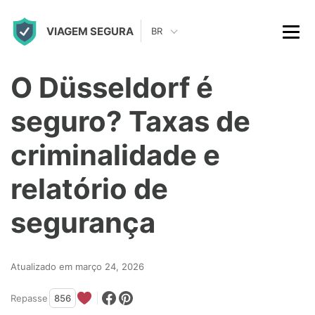
S
VIAGEM SEGURA
k
BR
i
p
O Düsseldorf é
t
seguro? Taxas de
o
c
criminalidade e
o
relatório de
n
t
segurança
e
n
Atualizado em março 24, 2026
t
Repasse
856