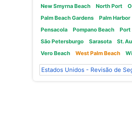
New Smyrna Beach
North Port
O
Palm Beach Gardens
Palm Harbor
Pensacola
Pompano Beach
Port 
São Petersburgo
Sarasota
St. A
Vero Beach
West Palm Beach
Wi
Estados Unidos - Revisão de Se