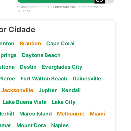
* Classificada
80
/ 100 baseado em
1
comentários de
usuários.
por Cidade
enton
Brandon
Cape Coral
Springs
Daytona Beach
eltona
Destin
Everglades City
Pierce
Fort Walton Beach
Gainesville
Jacksonville
Jupiter
Kendall
Lake Buena Vista
Lake City
erhill
Marco Island
Melbourne
Miami
amar
Mount Dora
Naples