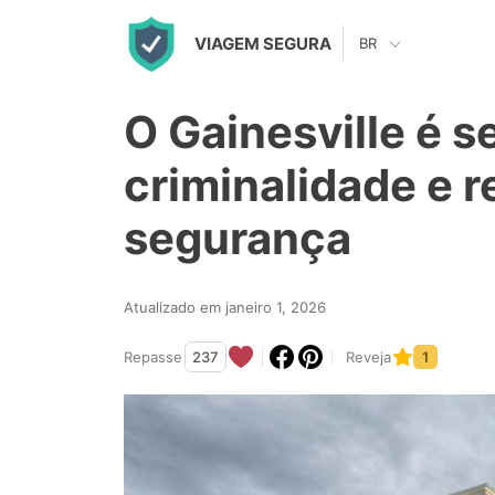
S
VIAGEM SEGURA
BR
k
i
O Gainesville é 
p
t
criminalidade e r
o
segurança
c
o
n
Atualizado em janeiro 1, 2026
t
Repasse
237
Reveja
1
e
n
t