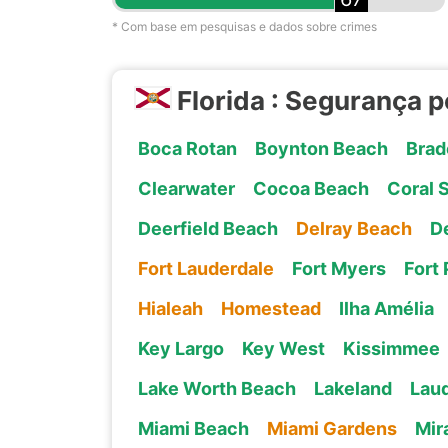
* Com base em pesquisas e dados sobre crimes
Florida : Segurança 
Boca Rotan
Boynton Beach
Brad
Clearwater
Cocoa Beach
Coral 
Deerfield Beach
Delray Beach
D
Fort Lauderdale
Fort Myers
Fort 
Hialeah
Homestead
Ilha Amélia
Key Largo
Key West
Kissimmee
Lake Worth Beach
Lakeland
Laud
Miami Beach
Miami Gardens
Mir