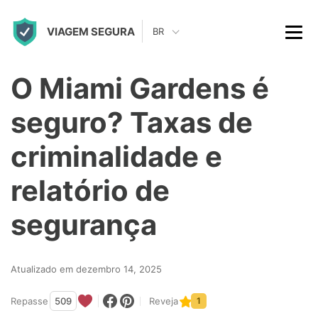
S
VIAGEM SEGURA
k
BR
i
p
O Miami Gardens é
t
seguro? Taxas de
o
c
criminalidade e
o
relatório de
n
t
segurança
e
n
Atualizado em dezembro 14, 2025
t
Repasse
509
Reveja
1