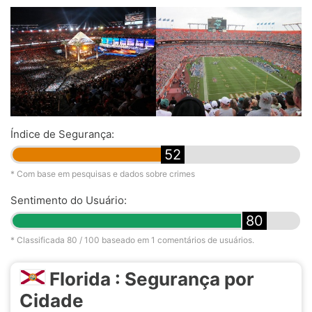
Índice de Segurança:
52
* Com base em pesquisas e dados sobre crimes
Sentimento do Usuário:
80
* Classificada
80
/ 100 baseado em
1
comentários de usuários.
Florida : Segurança por
Cidade