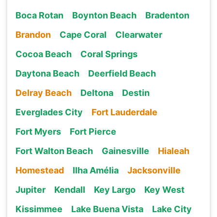
Boca Rotan
Boynton Beach
Bradenton
Brandon
Cape Coral
Clearwater
Cocoa Beach
Coral Springs
Daytona Beach
Deerfield Beach
Delray Beach
Deltona
Destin
Everglades City
Fort Lauderdale
Fort Myers
Fort Pierce
Fort Walton Beach
Gainesville
Hialeah
Homestead
Ilha Amélia
Jacksonville
Jupiter
Kendall
Key Largo
Key West
Kissimmee
Lake Buena Vista
Lake City