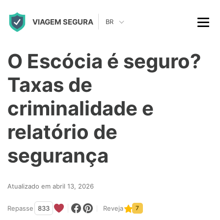
S
VIAGEM SEGURA
k
BR
i
p
O Escócia é seguro?
t
Taxas de
o
c
criminalidade e
o
relatório de
n
t
segurança
e
n
Atualizado em abril 13, 2026
t
Repasse
833
Reveja
7