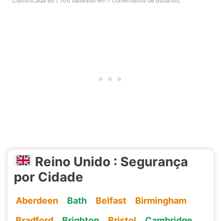
* Classificada
80
/ 100 baseado em
7
comentários de usuários.
Reino Unido : Segurança
por Cidade
Aberdeen
Bath
Belfast
Birmingham
Bradford
Brighton
Bristol
Cambridge