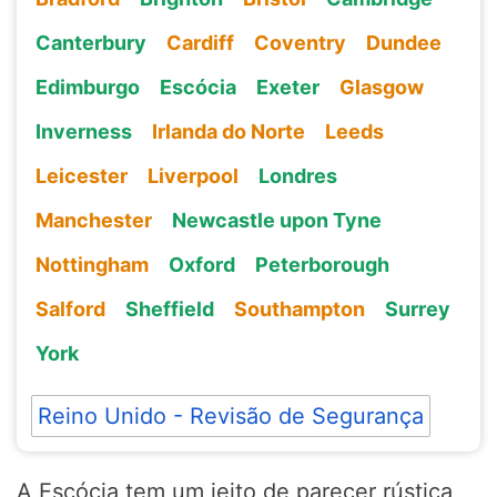
Canterbury
Cardiff
Coventry
Dundee
Edimburgo
Escócia
Exeter
Glasgow
Inverness
Irlanda do Norte
Leeds
Leicester
Liverpool
Londres
Manchester
Newcastle upon Tyne
Nottingham
Oxford
Peterborough
Salford
Sheffield
Southampton
Surrey
York
Reino Unido - Revisão de Segurança
A Escócia tem um jeito de parecer rústica,