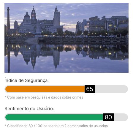
Índice de Segurança:
65
* Com base em pesquisas e dados sobre crimes
Sentimento do Usuário:
80
* Classificada
80
/ 100 baseado em
2
comentários de usuários.