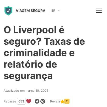
S
VIAGEM SEGURA
k
BR
i
p
O Liverpool é
t
seguro? Taxas de
o
c
criminalidade e
o
relatório de
n
t
segurança
e
n
Atualizado em março 10, 2026
t
Repasse
653
Reveja
2