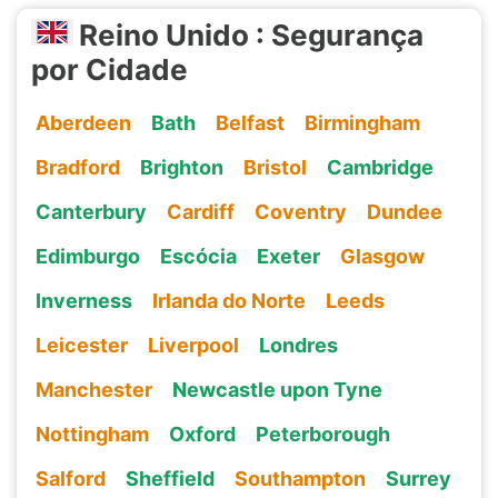
Reino Unido : Segurança
por Cidade
Aberdeen
Bath
Belfast
Birmingham
Bradford
Brighton
Bristol
Cambridge
Canterbury
Cardiff
Coventry
Dundee
Edimburgo
Escócia
Exeter
Glasgow
Inverness
Irlanda do Norte
Leeds
Leicester
Liverpool
Londres
Manchester
Newcastle upon Tyne
Nottingham
Oxford
Peterborough
Salford
Sheffield
Southampton
Surrey