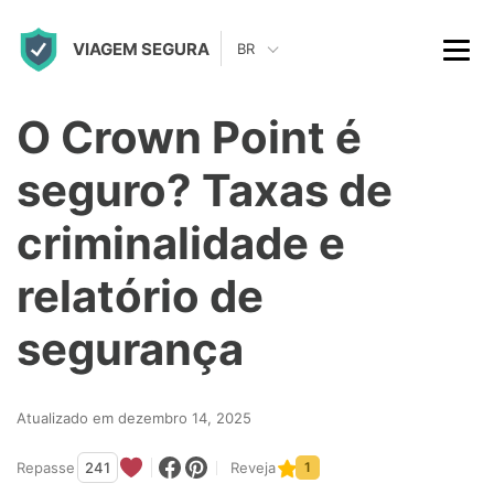
S
VIAGEM SEGURA
k
BR
i
p
O Crown Point é
t
seguro? Taxas de
o
c
criminalidade e
o
relatório de
n
t
segurança
e
n
Atualizado em dezembro 14, 2025
t
Repasse
241
Reveja
1