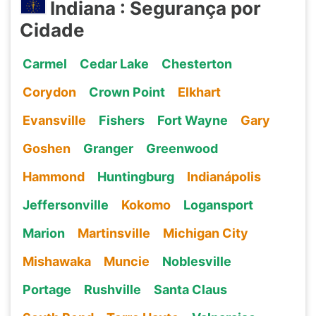
Indiana : Segurança por
Cidade
Carmel
Cedar Lake
Chesterton
Corydon
Crown Point
Elkhart
Evansville
Fishers
Fort Wayne
Gary
Goshen
Granger
Greenwood
Hammond
Huntingburg
Indianápolis
Jeffersonville
Kokomo
Logansport
Marion
Martinsville
Michigan City
Mishawaka
Muncie
Noblesville
Portage
Rushville
Santa Claus