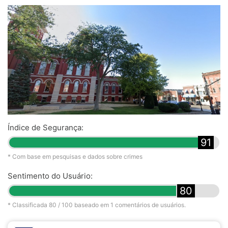
Índice de Segurança:
91
* Com base em pesquisas e dados sobre crimes
Sentimento do Usuário:
80
* Classificada
80
/ 100 baseado em
1
comentários de usuários.