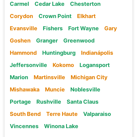
Carmel
Cedar Lake
Chesterton
Corydon
Crown Point
Elkhart
Evansville
Fishers
Fort Wayne
Gary
Goshen
Granger
Greenwood
Hammond
Huntingburg
Indianápolis
Jeffersonville
Kokomo
Logansport
Marion
Martinsville
Michigan City
Mishawaka
Muncie
Noblesville
Portage
Rushville
Santa Claus
South Bend
Terre Haute
Valparaiso
Vincennes
Winona Lake