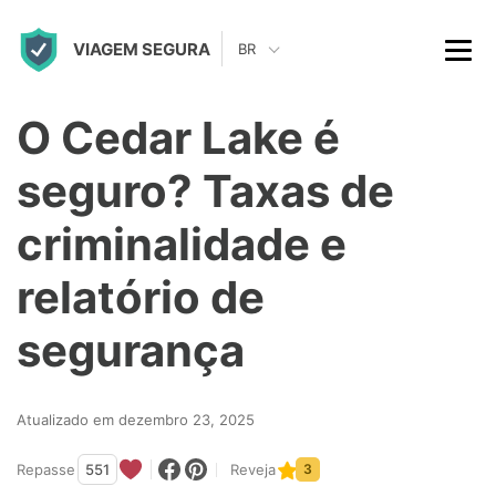
S
VIAGEM SEGURA
k
BR
i
p
O Cedar Lake é
t
seguro? Taxas de
o
c
criminalidade e
o
relatório de
n
t
segurança
e
n
Atualizado em dezembro 23, 2025
t
Repasse
551
Reveja
3