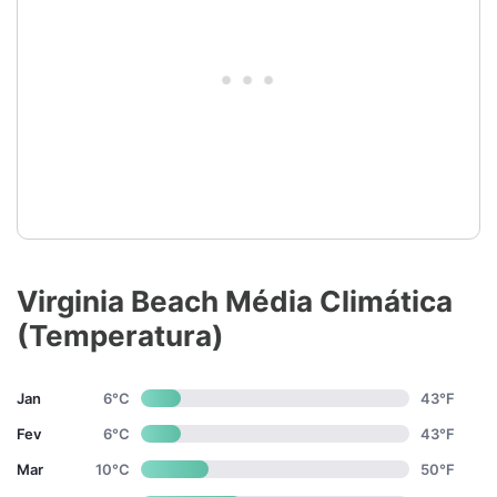
Virginia Beach Média Climática
(Temperatura)
Jan
6°C
43°F
Fev
6°C
43°F
Mar
10°C
50°F