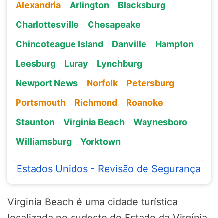
Alexandria
Arlington
Blacksburg
Charlottesville
Chesapeake
Chincoteague Island
Danville
Hampton
Leesburg
Luray
Lynchburg
Newport News
Norfolk
Petersburg
Portsmouth
Richmond
Roanoke
Staunton
Virginia Beach
Waynesboro
Williamsburg
Yorktown
Estados Unidos - Revisão de Segurança
Virginia Beach é uma cidade turística
localizada no sudeste do Estado da Virgínia,