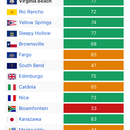
Virginia Beach
77
Rio Rancho
72
Yellow Springs
74
Sleepy Hollow
77
Brownsville
68
Fargo
65
South Bend
47
Edimburgo
75
Catânia
65
Nice
73
Bloemfontein
33
Kanazawa
83
Montevidéu
44