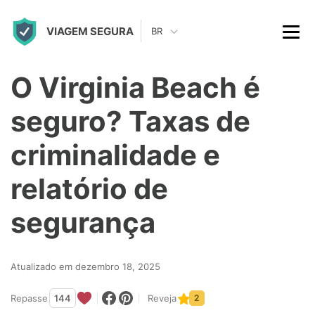
S
VIAGEM SEGURA
k
BR
i
p
O Virginia Beach é
t
seguro? Taxas de
o
c
criminalidade e
o
relatório de
n
t
segurança
e
n
Atualizado em dezembro 18, 2025
t
Repasse
144
Reveja
2