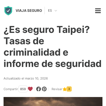
S
VIAJA SEGURO
k
ES
i
p
¿Es seguro Taipei?
t
Tasas de
o
c
criminalidad e
o
informe de seguridad
n
t
Actualizado el marzo 10, 2026
e
n
Compartir
859
Revisar
3
t