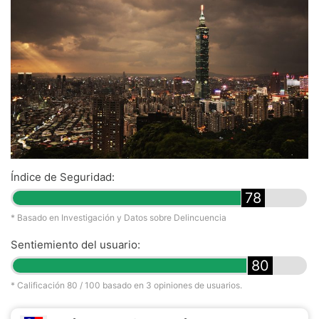
Índice de Seguridad:
78
* Basado en Investigación y Datos sobre Delincuencia
Sentiemiento del usuario:
80
* Calificación
80
/ 100 basado en
3
opiniones de usuarios.