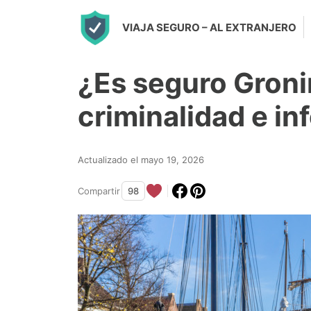
S
VIAJA SEGURO
– AL EXTRANJERO
k
i
¿Es seguro Gron
p
t
criminalidad e i
o
c
Actualizado el mayo 19, 2026
o
n
Compartir
98
t
e
n
t