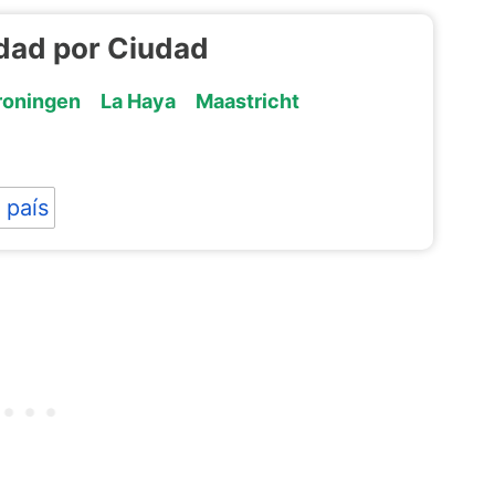
idad por Ciudad
roningen
La Haya
Maastricht
 país