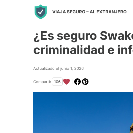
S
VIAJA SEGURO
– AL EXTRANJERO
k
i
¿Es seguro Swak
p
t
criminalidad e i
o
c
Actualizado el junio 1, 2026
o
n
Compartir
106
t
e
n
t