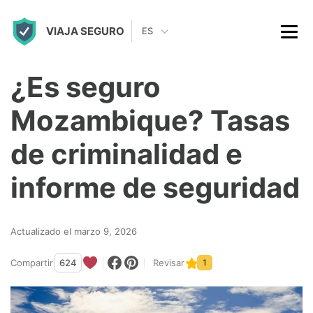
S
VIAJA SEGURO
k
ES
i
p
¿Es seguro
t
Mozambique? Tasas
o
c
de criminalidad e
o
informe de seguridad
n
t
Actualizado el marzo 9, 2026
e
n
Compartir
624
Revisar
1
t