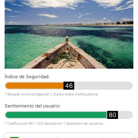
Índice de Seguridad:
46
* Basado en Investigación y Datos sobre Delincuencia
Sentiemiento del usuario:
80
* Calificación
80
/ 100 basado en
1
opiniones de usuarios.