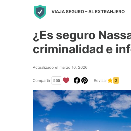
S
VIAJA SEGURO
– AL EXTRANJERO
k
i
¿Es seguro Nass
p
t
criminalidad e i
o
c
Actualizado el marzo 10, 2026
o
n
Compartir
555
Revisar
2
t
e
n
t