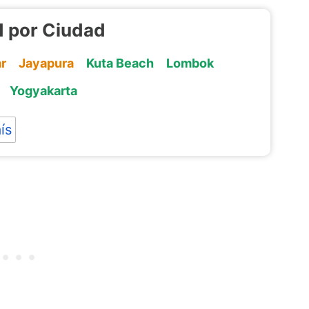
d por Ciudad
r
Jayapura
Kuta Beach
Lombok
Yogyakarta
ís