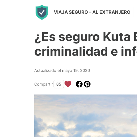
S
VIAJA SEGURO
– AL EXTRANJERO
k
i
¿Es seguro Kuta 
p
t
criminalidad e i
o
c
Actualizado el mayo 19, 2026
o
n
Compartir
85
t
e
n
t